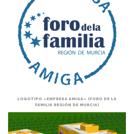
(Foro
de
la
Familia
Región
de
Murcia)
LOGOTIPO «EMPRESA AMIGA» (FORO DE LA
FAMILIA REGIÓN DE MURCIA)
Residencia
de
personas