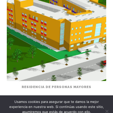
mayores
RESIDENCIA DE PERSONAS MAYORES
Usamos cookies para asegurar que te damos la mejor
experiencia en nuestra web. Si continúas usando este sitio,
CREADO CON WORDPRESS
asumiremos que estás de acuerdo con ello.