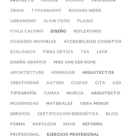
PROYECTO
FRAUDE
PICASSO
PROFESIÓN
CRISIS
TYPOGRAPHY
RICHARD MEIER
URBANISMO
SLOW FOOD
PLAGIO
ITALO CALVINO
DISEÑO
REFLEXIONES
CIUDADES INVISIBLES
ACCESIBILIDAD COGNITIVA
ECOLÓGICO
FIBRA ÓPTICA
TEA
LSCP
DISEÑO GRÁFICO
MIES VAN DER ROHE
ARCHITECTURE
HORMIGÓN
ARQUITECTOS
CREATIVIDAD
AUTISM
CIUDAD
CITA
ASD
TIPOGRAFÍA
CAMAS
MURCIA
ARQUITECTO
MODERNIDAD
MATERIALES
OBRA MENOR
SERVICIO
CERTIFICACIÓN ENERGÉTICA
BLOG
FORMA
NAPOLEÓN
KHAN
REFORMA
PROFESIONAL
EJERCICIO PROFESIONAL