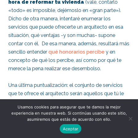
hora de reformar tu vivienda
(vale, contarlo
«todo» es imposible, dejémoslo en «gran parte»).
Dicho de otra manera, intentaré enumerar los
servicios que puede ofrecerte un arquitecto en esa
situación, qué ventajas -y son muchas- supone
contar con él. De esa manera, además, resultará más
sencillo entender
qué honorarios percibe
y en
concepto de qué los percibe, así como por qué te
merece la pena realizar ese desembolso.
Una última puntualización: el conjunto de servicios
que te ofrece el arquitecto serán aquellos que tú le
solicites. Te puede ayudar en un aspecto, en dos, en
Usamos cookies para asegurar que te damos la mejor
diez, o en todos los que comentaremos en la serie.
experiencia en nuestra web. Si continúas usando este sitio,
Dependerá de lo que acuerdes con él -y cobrará en
asumiremos que estás de acuerdo con ello.
consecuencia, claro-.
Aceptar