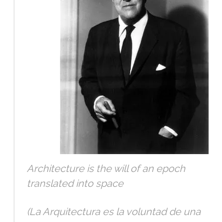
Architecture is the will of an epoch
translated into space
(La Arquitectura es la voluntad de una