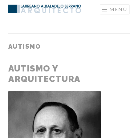
Saltar
MENÚ
LAUREANOARQUITECTO
al
contenido
AUTISMO
AUTISMO Y
ARQUITECTURA