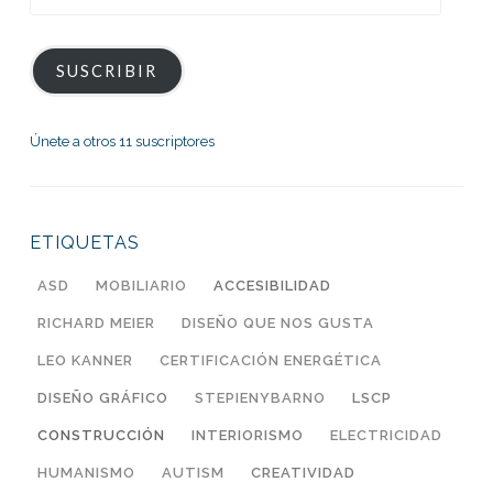
de
correo
electrónico
SUSCRIBIR
Únete a otros 11 suscriptores
ETIQUETAS
ASD
MOBILIARIO
ACCESIBILIDAD
RICHARD MEIER
DISEÑO QUE NOS GUSTA
LEO KANNER
CERTIFICACIÓN ENERGÉTICA
DISEÑO GRÁFICO
STEPIENYBARNO
LSCP
CONSTRUCCIÓN
INTERIORISMO
ELECTRICIDAD
HUMANISMO
AUTISM
CREATIVIDAD