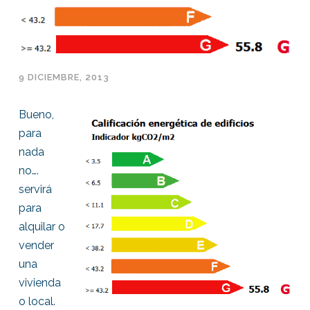
9 DICIEMBRE, 2013
Bueno,
para
nada
no….
servirá
para
alquilar o
vender
una
vivienda
o local.