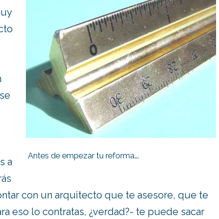
muy
cto
n
ase
,
Antes de empezar tu reforma….
s a
rás
ntar con un arquitecto que te asesore, que te
ara eso lo contratas, ¿verdad?- te puede sacar