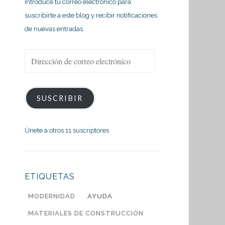
Introduce tu correo electrónico para
suscribirte a este blog y recibir notificaciones
de nuevas entradas.
Dirección
de
correo
electrónico
SUSCRIBIR
Únete a otros 11 suscriptores
ETIQUETAS
MODERNIDAD
AYUDA
MATERIALES DE CONSTRUCCIÓN