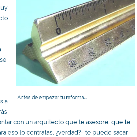
muy
cto
n
ase
,
Antes de empezar tu reforma….
s a
rás
ntar con un arquitecto que te asesore, que te
ara eso lo contratas, ¿verdad?- te puede sacar