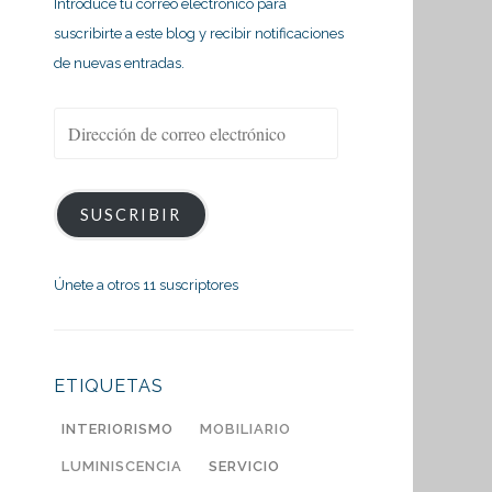
Introduce tu correo electrónico para
suscribirte a este blog y recibir notificaciones
de nuevas entradas.
Dirección
de
correo
electrónico
SUSCRIBIR
Únete a otros 11 suscriptores
ETIQUETAS
INTERIORISMO
MOBILIARIO
LUMINISCENCIA
SERVICIO