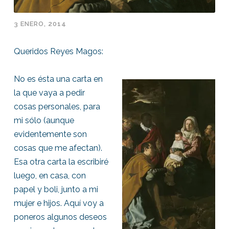
3 ENERO, 2014
Queridos Reyes Magos:
No es ésta una carta en
la que vaya a pedir
cosas personales, para
mi sólo (aunque
evidentemente son
cosas que me afectan).
Esa otra carta la escribiré
luego, en casa, con
papel y boli, junto a mi
mujer e hijos. Aquí voy a
poneros algunos deseos