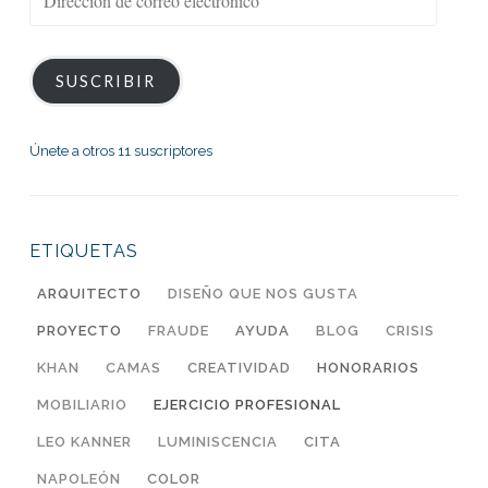
de
correo
electrónico
SUSCRIBIR
Únete a otros 11 suscriptores
ETIQUETAS
ARQUITECTO
DISEÑO QUE NOS GUSTA
PROYECTO
FRAUDE
AYUDA
BLOG
CRISIS
KHAN
CAMAS
CREATIVIDAD
HONORARIOS
MOBILIARIO
EJERCICIO PROFESIONAL
LEO KANNER
LUMINISCENCIA
CITA
NAPOLEÓN
COLOR