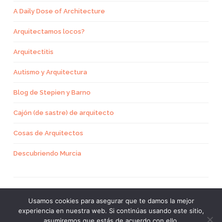
A Daily Dose of Architecture
Arquitectamos locos?
Arquitectitis
Autismo y Arquitectura
Blog de Stepien y Barno
Cajón (de sastre) de arquitecto
Cosas de Arquitectos
Descubriendo Murcia
Usamos cookies para asegurar que te damos la mejor
experiencia en nuestra web. Si continúas usando este sitio,
CREADO CON WORDPRESS
asumiremos que estás de acuerdo con ello.