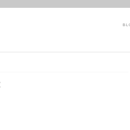
LAUREANOARQUITECTO
BL
E