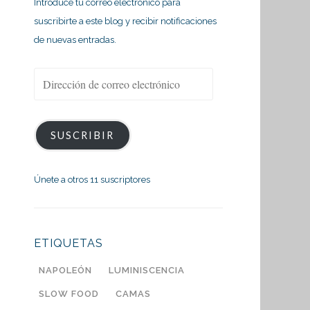
Introduce tu correo electrónico para
suscribirte a este blog y recibir notificaciones
de nuevas entradas.
Dirección
de
correo
electrónico
SUSCRIBIR
Únete a otros 11 suscriptores
ETIQUETAS
NAPOLEÓN
LUMINISCENCIA
SLOW FOOD
CAMAS