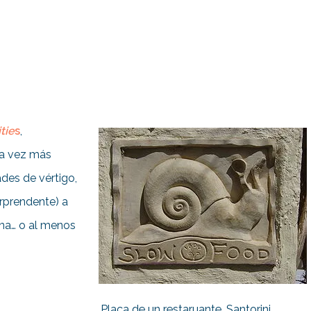
tie
s
,
da vez más
des de vértigo,
orprendente) a
ena… o al menos
Placa de un restaruante, Santorini,