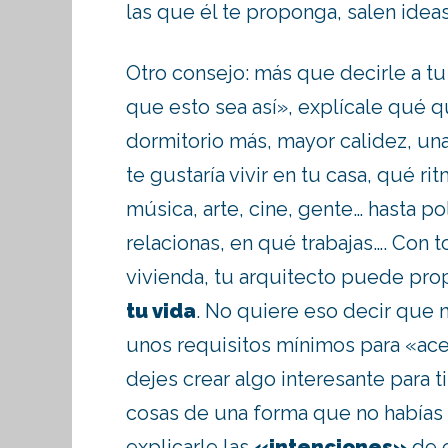
las que él te proponga, salen idea
Otro consejo: más que decirle a tu
que esto sea así», explícale qué q
dormitorio más, mayor calidez, un
te gustaría vivir en tu casa, qué ri
música, arte, cine, gente… hasta pol
relacionas, en qué trabajas…. Con t
vivienda, tu arquitecto puede pr
tu vida
. No quiere eso decir que 
unos requisitos mínimos para «ace
dejes crear algo interesante para t
cosas de una forma que no habías 
explicarle las
«intenciones»
de e