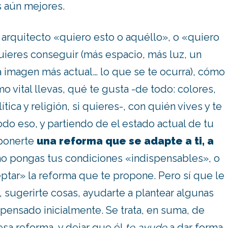
s aún mejores.
 arquitecto «quiero esto o aquéllo», o «quiero
uieres conseguir (más espacio, más luz, un
a imagen más actual… lo que se te ocurra), cómo
tmo vital llevas, qué te gusta -de todo: colores,
ítica y religión, si quieres-, con quién vives y te
odo eso, y partiendo de el estado actual de tu
oponerte
una reforma que se adapte a ti, a
no pongas tus condiciones «indispensables», o
ptar» la reforma que te propone. Pero sí que le
i, sugerirte cosas, ayudarte a plantear algunas
pensado inicialmente. Se trata, en suma, de
sa reforma, y dejar que él
te ayude
a dar forma