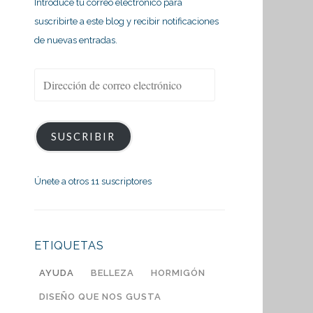
Introduce tu correo electrónico para
suscribirte a este blog y recibir notificaciones
de nuevas entradas.
Dirección
de
correo
electrónico
SUSCRIBIR
Únete a otros 11 suscriptores
ETIQUETAS
AYUDA
BELLEZA
HORMIGÓN
DISEÑO QUE NOS GUSTA