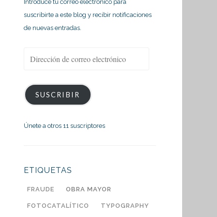
Introduce tu correo electrónico para
suscribirte a este blog y recibir notificaciones
de nuevas entradas.
Dirección
de
correo
electrónico
SUSCRIBIR
Únete a otros 11 suscriptores
ETIQUETAS
FRAUDE
OBRA MAYOR
FOTOCATALÍTICO
TYPOGRAPHY