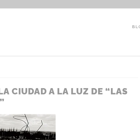
LAUREANOARQUITECTO
BL
A CIUDAD A LA LUZ DE “LAS
”