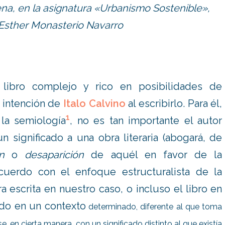
na, en la asignatura
«Urbanismo Sostenible»,
ª Esther Monasterio Navarro
ibro complejo y rico en posibilidades de
la intención de
Italo Calvino
al escribirlo. Para él,
1
 la semiología
, no es tan importante el autor
n significado a una obra literaria (abogará, de
n
o
desaparición
de aquél en favor de la
cuerdo con el enfoque estructuralista de la
bra escrita en nuestro caso, o incluso el libro en
ado en un contexto
determinado, diferente al que toma
se, en cierta manera, con un significado distinto al que existía