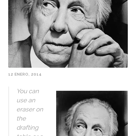
12 ENERO, 2014
You can
use an
eraser on
the
drafting