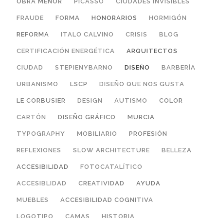
OBRA MENOR
PICASSO
CIUDADES INVISIBLES
FRAUDE
FORMA
HONORARIOS
HORMIGÓN
REFORMA
ITALO CALVINO
CRISIS
BLOG
CERTIFICACIÓN ENERGÉTICA
ARQUITECTOS
CIUDAD
STEPIENYBARNO
DISEÑO
BARBERÍA
URBANISMO
LSCP
DISEÑO QUE NOS GUSTA
LE CORBUSIER
DESIGN
AUTISMO
COLOR
CARTÓN
DISEÑO GRÁFICO
MURCIA
TYPOGRAPHY
MOBILIARIO
PROFESIÓN
REFLEXIONES
SLOW ARCHITECTURE
BELLEZA
ACCESIBILIDAD
FOTOCATALÍTICO
ACCESIBLIDAD
CREATIVIDAD
AYUDA
MUEBLES
ACCESIBILIDAD COGNITIVA
LOGOTIPO
CAMAS
HISTORIA