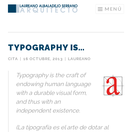
Saltar
MENÚ
LAUREANOARQUITECTO
al
contenido
TYPOGRAPHY IS…
CITA
|
16 OCTUBRE, 2013
|
LAUREANO
Typography is the craft of
endowing human language
with a durable visual form,
and thus with an
independent existence.
(La tipografía es el arte de dotar al