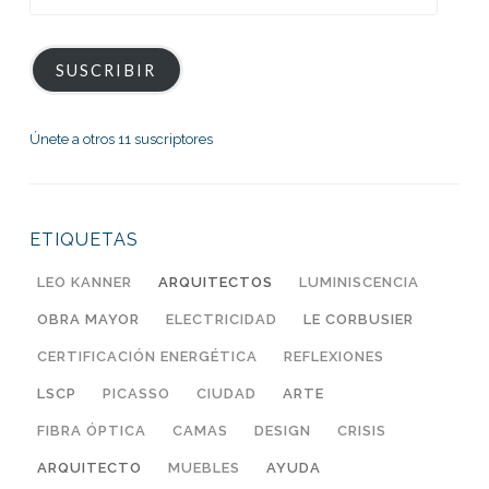
de
correo
electrónico
SUSCRIBIR
Únete a otros 11 suscriptores
ETIQUETAS
LEO KANNER
ARQUITECTOS
LUMINISCENCIA
OBRA MAYOR
ELECTRICIDAD
LE CORBUSIER
CERTIFICACIÓN ENERGÉTICA
REFLEXIONES
LSCP
PICASSO
CIUDAD
ARTE
FIBRA ÓPTICA
CAMAS
DESIGN
CRISIS
ARQUITECTO
MUEBLES
AYUDA