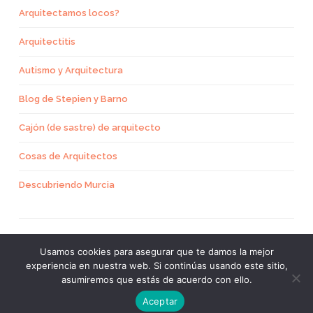
Arquitectamos locos?
Arquitectitis
Autismo y Arquitectura
Blog de Stepien y Barno
Cajón (de sastre) de arquitecto
Cosas de Arquitectos
Descubriendo Murcia
Usamos cookies para asegurar que te damos la mejor
experiencia en nuestra web. Si continúas usando este sitio,
CREADO CON WORDPRESS
asumiremos que estás de acuerdo con ello.
TEMA: SKETCH POR
WORDPRESS.COM
.
Aceptar